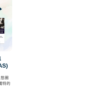
準
S)
生態圈
獨特的