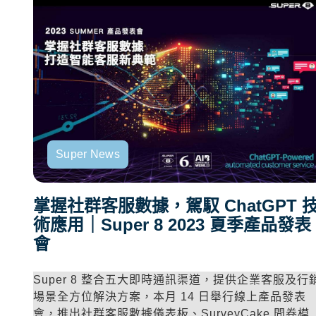
Super News
掌握社群客服數據，駕馭 ChatGPT 
術應用｜Super 8 2023 夏季產品發表
會
Super 8 整合五大即時通訊渠道，提供企業客服及行
場景全方位解決方案，本月 14 日舉行線上產品發表
會，推出社群客服數據儀表板、SurveyCake 問卷模