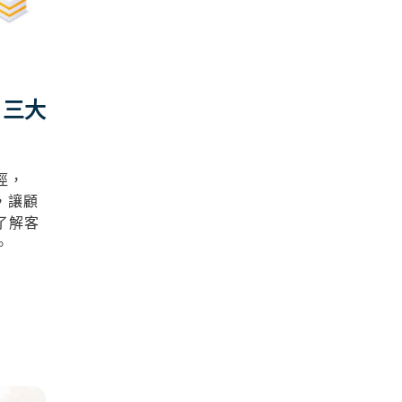
M 三大
徑，
理，讓顧
了解客
。