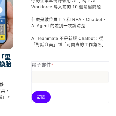
你的企業準備好僱用 AI 了嗎？AI
Workforce 導入前的 10 個關鍵問題
什麼是數位員工？和 RPA、Chatbot、
AI Agent 的差別一次說清楚
AI Teammate 不是新版 Chatbot：從
「對話介面」到「可問責的工作角色」
戲「里
換胎
電子郵件
*
作夥
工具，
翁」。