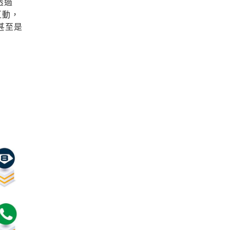
透過
互動，
甚至是