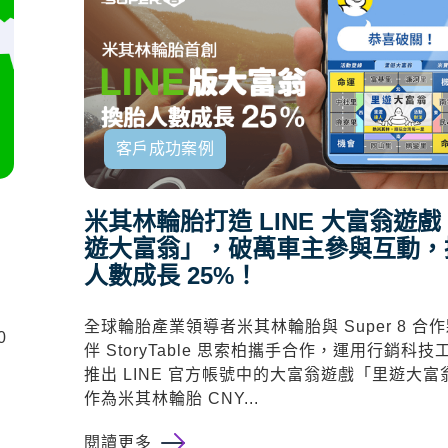
客戶成功案例
米其林輪胎打造 LINE 大富翁遊
遊大富翁」，破萬車主參與互動，
人數成長 25%！
全球輪胎產業領導者
米其林輪胎
與 Super 8 合
0
伴
StoryTable 思索柏
攜手合作，運用行銷科技
推出 LINE 官方帳號中的大富翁遊戲「里遊大富
作為米其林輪胎 CNY...
閱讀更多