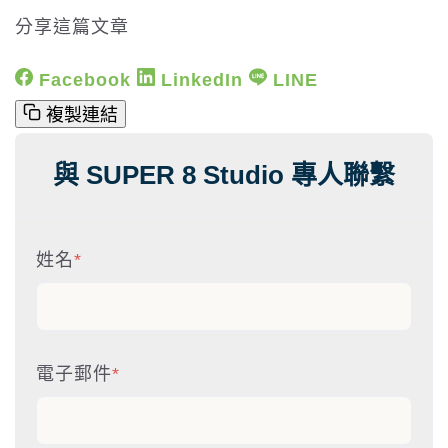
分享這篇文章
Facebook
LinkedIn
LINE
複製連結
與 SUPER 8 Studio 專人聯繫
姓名
*
電子郵件
*