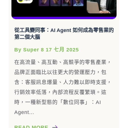
從工具變同事：AI Agent 如何成為零售業的
第二個大腦
By Super 8 17 七月 2025
在高流量、高互動、高競爭的零售產業，
品牌正面臨比以往更大的營運壓力，包
含：客服訊息爆量、人力難以即時支援，
行銷效率低落，內部流程反覆繁瑣。這
時，一種新型態的「數位同事」：AI
Agent...
READ MORE