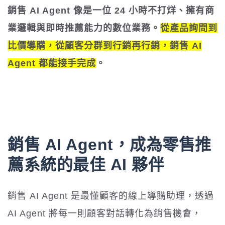
銷售 AI Agent 像是一位 24 小時不打烊、擁有商
業邏輯與即時推薦能力的數位業務。
從產品詢問到
比價導購，從顧客分群到行銷再行銷，銷售 AI
Agent 都能接手完成
。
銷售 AI Agent，成為零售推
薦系統的最佳 AI 夥伴
銷售 AI Agent 是最懂顧客的線上導購助理，透過
AI Agent 將每一則顧客對話轉化為銷售機會，