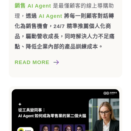
銷售 AI Agent
是最懂顧客的線上導購助
理，
透過
AI Agent
將每一則顧客對話轉
化為銷售機會，24/7 精準推薦個人化商
品，驅動營收成長，同時解決人力不足痛
點、降低企業內部的產品訓練成本。
READ MORE