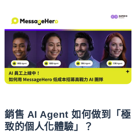
銷售 AI Agent 如何做到「極
致的個人化體驗」？