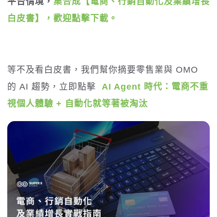
平台情境，
集合成【電商、行銷自動化及業績增長
白皮書】，歡迎點擊下載。
等不及看白皮書，我們幫你摘要零售業與 OMO
的 AI 趨勢，立即點擊
AI Agent 時代：電商不重
視個人體驗 + 自動化就等著被淘汰