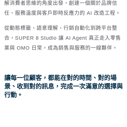
解消費者思維的角度出發，創建一個關於品牌信
任、服務溫度與客戶即時反應力的 AI 改造工程。
從動態標籤、語意理解、行銷自動化到跨平台整
合，SUPER 8 Studio 讓 AI Agent 真正走入零售
業與 OMO 日常，成為銷售與服務的一線夥伴。
讓每一位顧客，都能在對的時間、對的場
景、收到對的訊息，完成一次滿意的選擇與
行動。