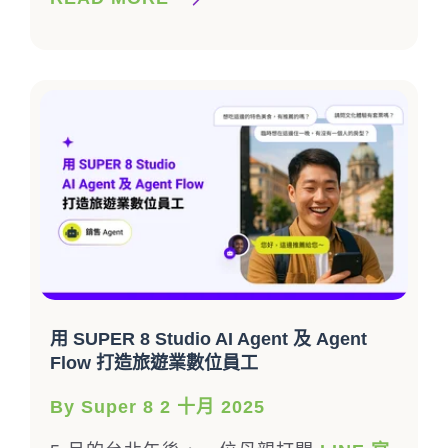
用 SUPER 8 Studio AI Agent 及 Agent
Flow 打造旅遊業數位員工
By Super 8 2 十月 2025