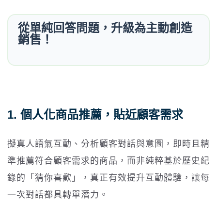
從單純回答問題，升級為主動創造
銷售！
1. 個人化商品推薦，貼近顧客需求
擬真人語氣互動、分析顧客對話與意圖，即時且精
準推薦符合顧客需求的商品，而非純粹基於歷史紀
錄的「猜你喜歡」，真正有效提升互動體驗，讓每
一次對話都具轉單潛力。