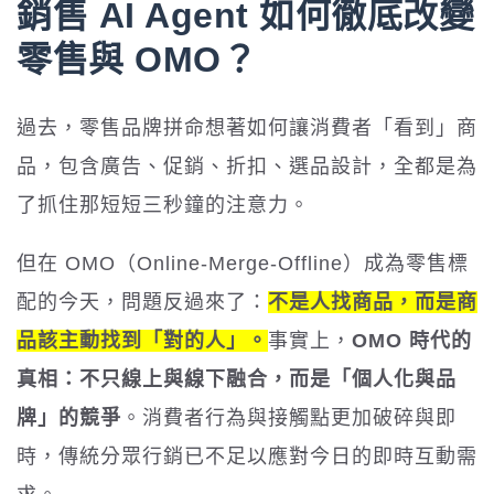
銷售 AI Agent 如何徹底改變
零售與 OMO？
過去，零售品牌拼命想著如何讓消費者「看到」商
品，包含廣告、促銷、折扣、選品設計，全都是為
了抓住那短短三秒鐘的注意力。
但在 OMO（Online-Merge-Offline）成為零售標
配的今天，問題反過來了：
不是人找商品，而是商
品該主動找到「對的人」。
事實上，
OMO 時代的
真相：不只線上與線下融合，而是「個人化與品
牌」的競爭
。
消費者行為與接觸點更加破碎與即
時，傳統分眾行銷已不足以應對今日的即時互動需