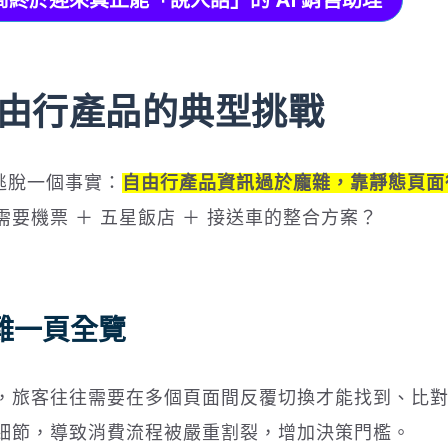
商終於迎來真正能「說人話」的 AI 銷售助理
由行產品的典型挑戰
逃脫一個事實：
自由行產品資訊過於龐雜，靠靜態頁面
要機票 ＋ 五星飯店 ＋ 接送車的整合方案？
難一頁全覽
，旅客往往需要在多個頁面間反覆切換才能找到、比
細節，導致消費流程被嚴重割裂，增加決策門檻。