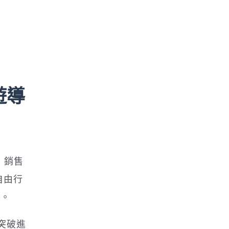
旅遊導
中，銷售
自由行
果。
突破進