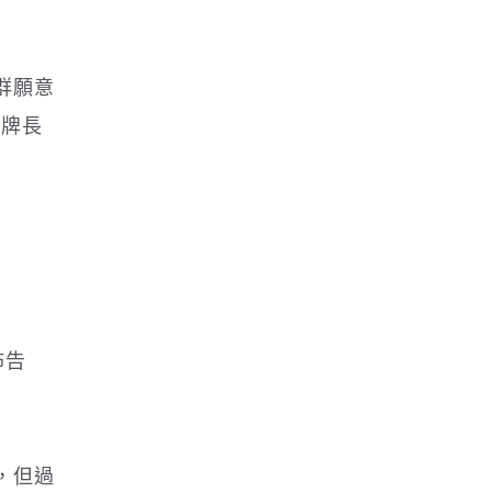
群願意
品牌長
佈告
，但過