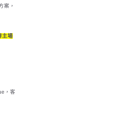
決方案，
牌主場
ue，客