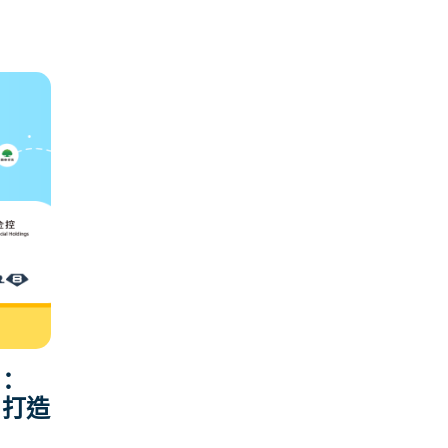
：
k 打造