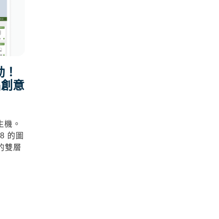
動！
出創意
生機。
8 的
圖
的
雙層