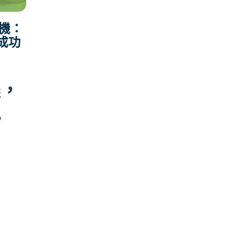
機：
成功
襲，
勢