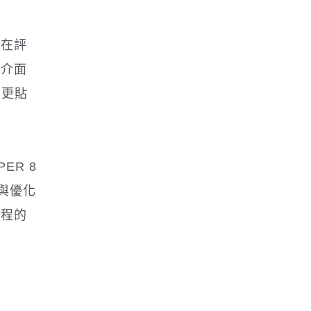
，在評
品介面
，更貼
R 8
化與優化
流程的