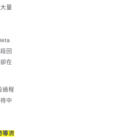
有大量
。
eta
片段回
換卻在
段過程
等待中
。
時導流