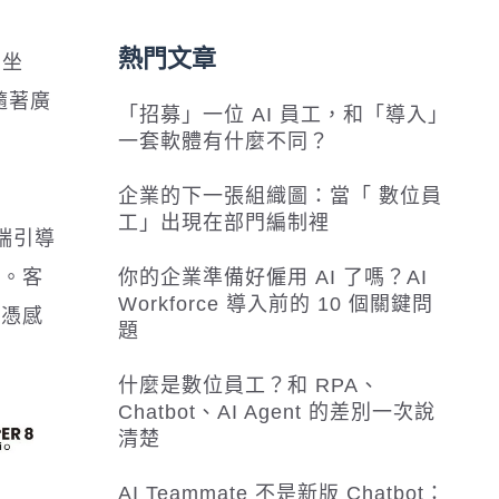
熱門文章
內坐
隨著廣
「招募」一位 AI 員工，和「導入」
一套軟體有什麼不同？
企業的下一張組織圖：當「 數位員
工」出現在部門編制裡
前端引導
析。客
你的企業準備好僱用 AI 了嗎？AI
Workforce 導入前的 10 個關鍵問
再憑感
題
什麼是數位員工？和 RPA、
Chatbot、AI Agent 的差別一次說
清楚
AI Teammate 不是新版 Chatbot：