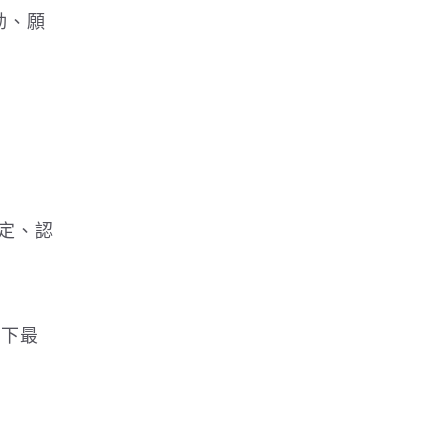
動、願
綁定、認
打下最