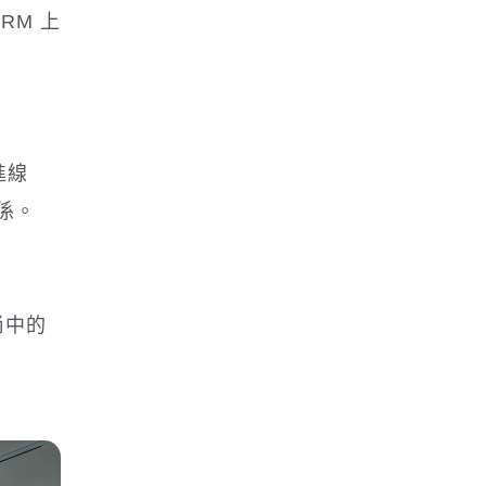
RM 上
進線
係。
尚中的